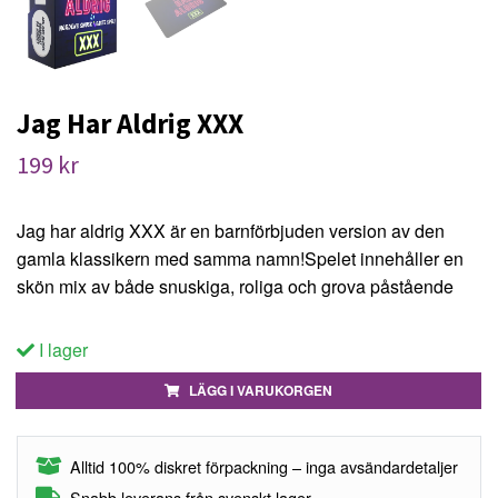
Jag Har Aldrig XXX
199 kr
Jag har aldrig XXX är en barnförbjuden version av den
gamla klassikern med samma namn!Spelet innehåller en
skön mix av både snuskiga, roliga och grova påstående
I lager
LÄGG I VARUKORGEN
Alltid 100% diskret förpackning – inga avsändardetaljer
Snabb leverans från svenskt lager