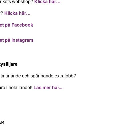
lrikets webshop?
Klicka här…
ty?
Klicka här…
et på Facebook
et på Instagram
ysäljare
, utmanande och spännande extrajobb?
are i hela landet!
Läs mer här...
 AB