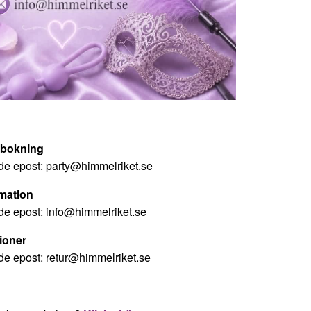
ybokning
nde epost:
party@himmelriket.se
mation
nde epost:
info@himmelriket.se
ioner
nde epost:
retur@himmelriket.se