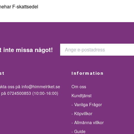
ehar F-skattsedel
t inte missa något!
st
Information
akta oss på
info@himmelriket.se
Om oss
ss på 0724500853 (10:00-16:00)
Kundtjänst
- Vanliga Frågor
- Köpvillkor
- Allmänna villkor
- Guide