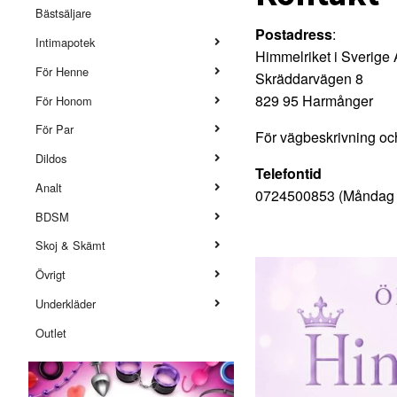
Bästsäljare
Postadress
:
Intimapotek
Himmelriket i Sverige
För Henne
Skräddarvägen 8
829 95 Harmånger
För Honom
För Par
För vägbeskrivning oc
Dildos
Telefontid
Analt
0724500853 (Måndag -
BDSM
Skoj & Skämt
Övrigt
Underkläder
Outlet