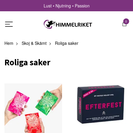
Lust • Njutning • Passion
0
Hem
Skoj & Skämt
Roliga saker
Roliga saker