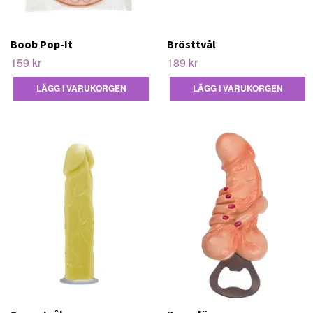
Boob Pop-It
Brösttvål
159 kr
189 kr