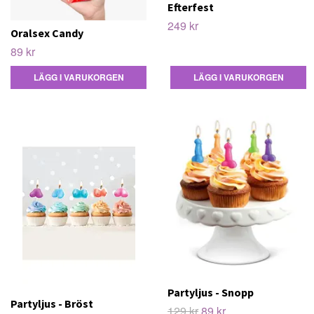
Efterfest
249 kr
Oralsex Candy
89 kr
LÄGG I VARUKORGEN
Partyljus - Snopp
Partyljus - Bröst
129 kr
89 kr