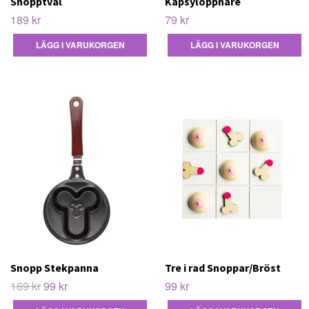
Snopptvål
Kapsylöppnare
189 kr
79 kr
Snopp Stekpanna
Tre i rad Snoppar/Bröst
169 kr
99 kr
99 kr