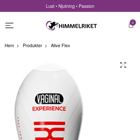
Lust • Njutning • Passion
0
Hem
Produkter
Alive Flex