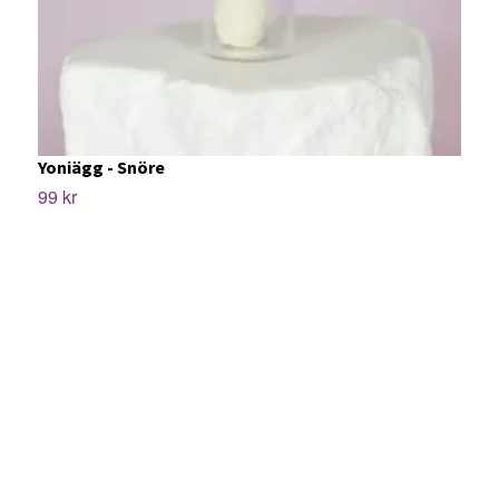
Yoniägg - Snöre
99 kr
B
6