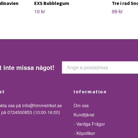
dinavien
EXS Bubblegum
Tre i rad S
10 kr
99 kr
t inte missa något!
st
Information
akta oss på
info@himmelriket.se
Om oss
ss på 0724500853 (10:00-16:00)
Kundtjänst
- Vanliga Frågor
- Köpvillkor