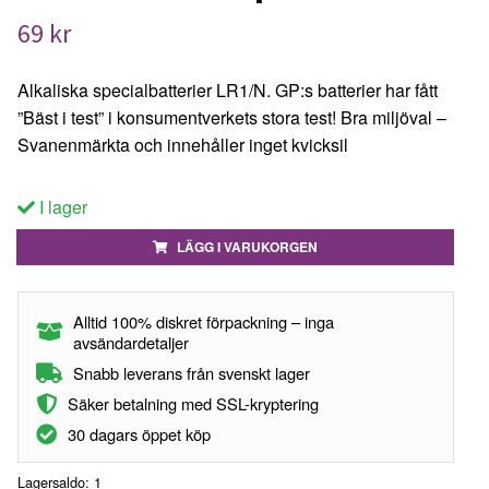
69 kr
Alkaliska specialbatterier LR1/N. GP:s batterier har fått
”Bäst i test” i konsumentverkets stora test! Bra miljöval –
Svanenmärkta och innehåller inget kvicksil
I lager
LÄGG I VARUKORGEN
Alltid 100% diskret förpackning – inga
avsändardetaljer
Snabb leverans från svenskt lager
Säker betalning med SSL-kryptering
30 dagars öppet köp
Lagersaldo:
1