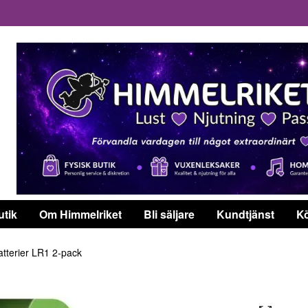
utik
Om Himmelriket
Bli säljare
Kundtjänst
Kö
tterier LR1 2-pack