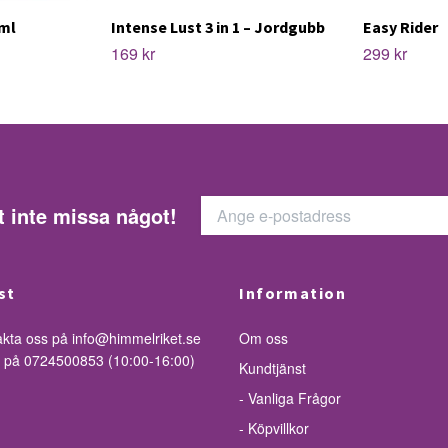
 ml
Intense Lust 3 in 1 – Jordgubb
Easy Rider
169 kr
299 kr
t inte missa något!
st
Information
akta oss på
info@himmelriket.se
Om oss
ss på 0724500853 (10:00-16:00)
Kundtjänst
- Vanliga Frågor
- Köpvillkor