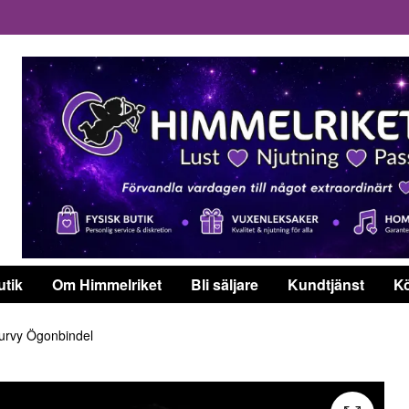
utik
Om Himmelriket
Bli säljare
Kundtjänst
Kö
rvy Ögonbindel