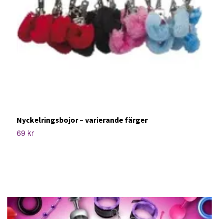
T
1
Nyckelringsbojor – varierande färger
69 kr