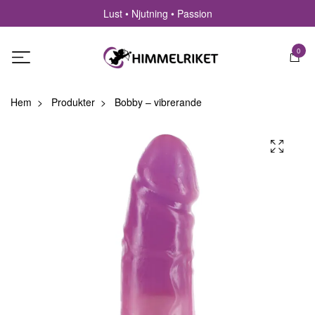
Lust • Njutning • Passion
0
Hem
Produkter
Bobby – vibrerande