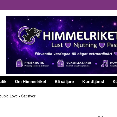
utik
Om Himmelriket
Bli säljare
Kundtjänst
Kö
uble Love - Satisfyer