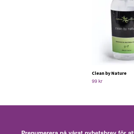
Clean by Nature
99 kr
Prenumerera på vårat nyhetsbrev för at