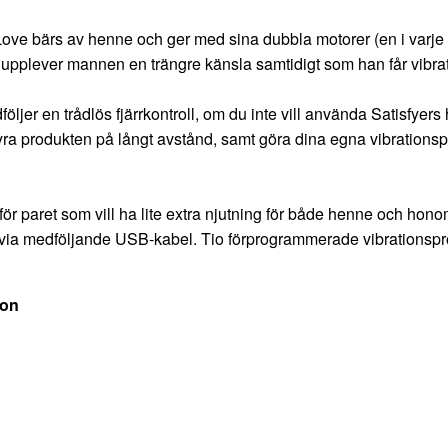
Love bärs av henne och ger med sina dubbla motorer (en i varje
 upplever mannen en trängre känsla samtidigt som han får vibra
följer en trådlös fjärrkontroll, om du inte vill använda Satisfy
yra produkten på långt avstånd, samt göra dina egna vibrationspr
 för paret som vill ha lite extra njutning för både henne och hono
ia medföljande USB-kabel. Tio förprogrammerade vibrationsprog
ion