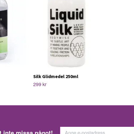
Silk Glidmedel 250ml
299 kr
t inte missa något!