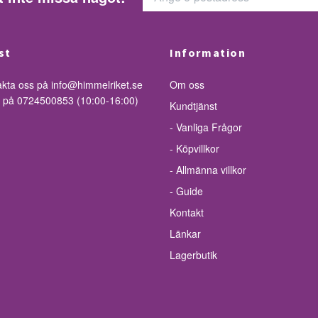
st
Information
akta oss på
info@himmelriket.se
Om oss
ss på 0724500853 (10:00-16:00)
Kundtjänst
- Vanliga Frågor
- Köpvillkor
- Allmänna villkor
- Guide
Kontakt
Länkar
Lagerbutik