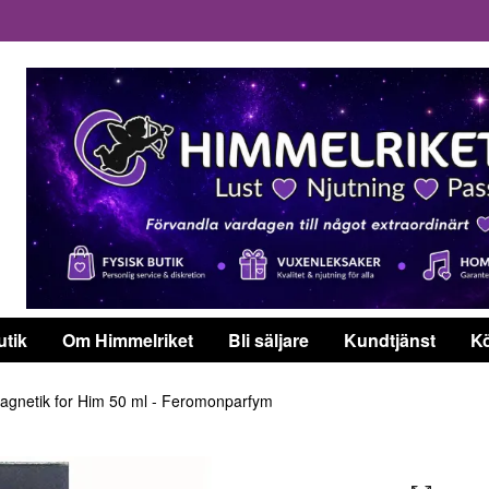
utik
Om Himmelriket
Bli säljare
Kundtjänst
Kö
gnetik for Him 50 ml - Feromonparfym