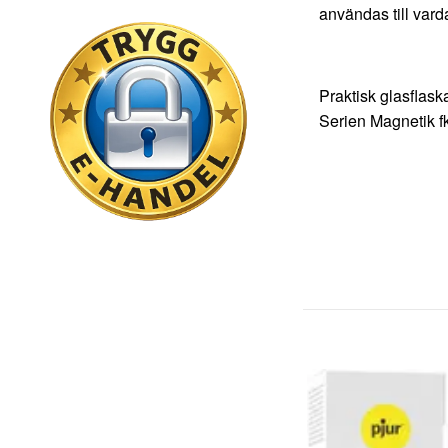
användas till vard
Praktisk glasflas
Serien Magnetik f