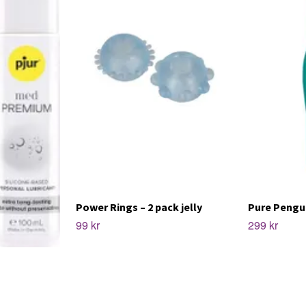
Power Rings – 2 pack jelly
Pure Pengu
99 kr
299 kr