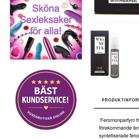
PRODUKTINFOR
Feromonparfym fra
förekommande ämne 
syntetiserade fero