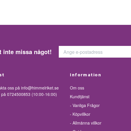
t inte missa något!
st
Information
akta oss på
info@himmelriket.se
Om oss
ss på 0724500853 (10:00-16:00)
Kundtjänst
- Vanliga Frågor
- Köpvillkor
- Allmänna villkor