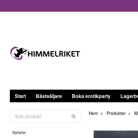
Start
Bästsäljare
Boka erotikparty
Lagerb
Hem
Produkter
Ma
Nyheter