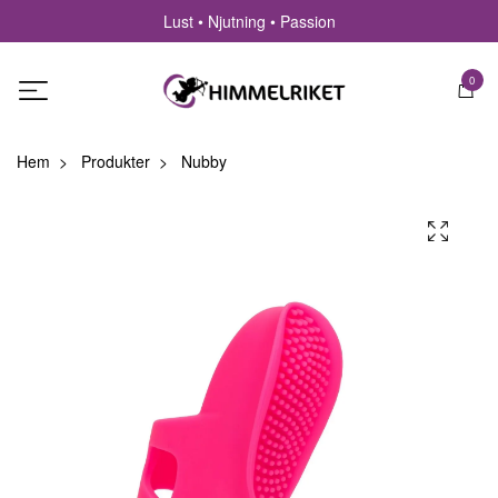
Lust • Njutning • Passion
0
Hem
Produkter
Nubby