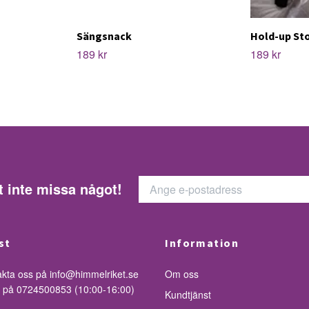
Sängsnack
Hold-up Sto
189 kr
189 kr
t inte missa något!
st
Information
akta oss på
info@himmelriket.se
Om oss
ss på 0724500853 (10:00-16:00)
Kundtjänst