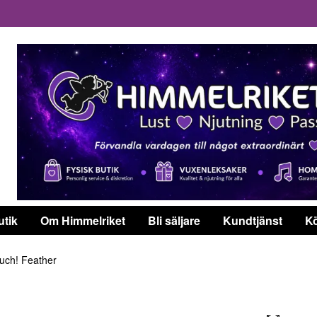
utik
Om Himmelriket
Bli säljare
Kundtjänst
Kö
ch! Feather