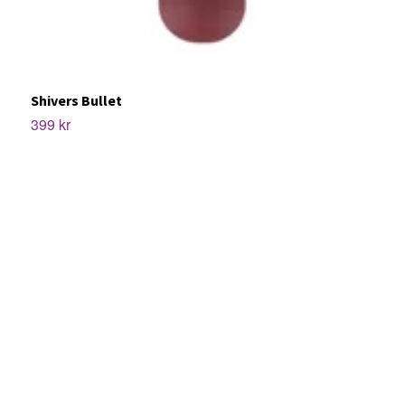
P
6
Shivers Bullet
399 kr