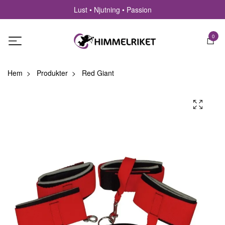
Lust • Njutning • Passion
0
Hem
Produkter
Red Giant