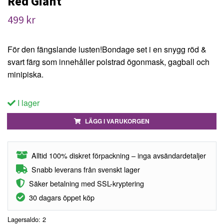
Red Giant
499 kr
För den fängslande lusten!Bondage set i en snygg röd &
svart färg som innehåller polstrad ögonmask, gagball och
minipiska.
I lager
LÄGG I VARUKORGEN
Alltid 100% diskret förpackning – inga avsändardetaljer
Snabb leverans från svenskt lager
Säker betalning med SSL-kryptering
30 dagars öppet köp
Lagersaldo:
2