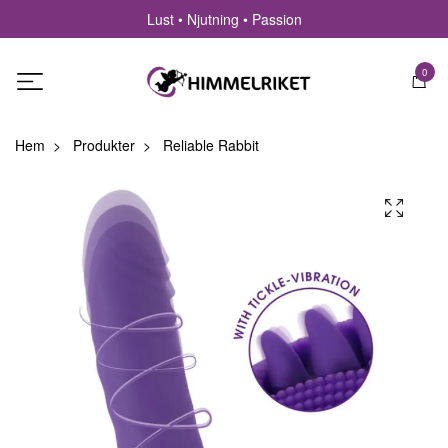
Lust • Njutning • Passion
0
Hem
Produkter
Reliable Rabbit