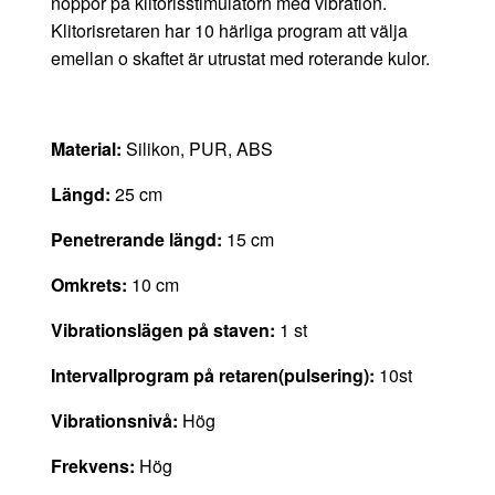
noppor på klitorisstimulatorn med vibration.
Klitorisretaren har 10 härliga program att välja
emellan o s
kaftet är utrustat med roterande kulor.
Material:
Silikon, PUR, ABS
Längd:
25 cm
Penetrerande längd:
15 cm
Omkrets:
10 cm
Vibrationslägen på staven:
1 st
Intervallprogram på retaren(pulsering):
10st
Vibrationsnivå:
Hög
Frekvens:
Hög