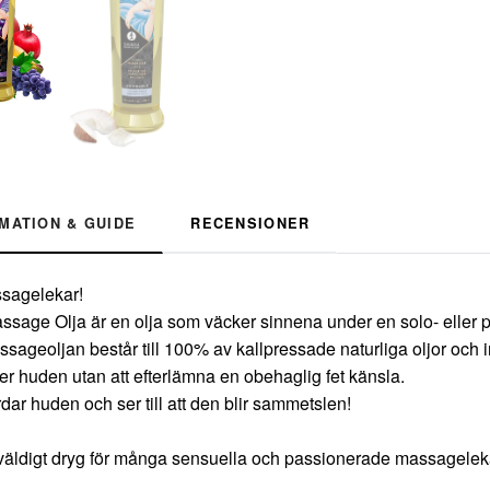
MATION & GUIDE
RECENSIONER
ssagelekar!
sage Olja är en olja som väcker sinnena under en solo- eller p
ageoljan består till 100% av kallpressade naturliga oljor och 
över huden utan att efterlämna en obehaglig fet känsla.
rdar huden och ser till att den blir sammetslen!
äldigt dryg för många sensuella och passionerade massagelek