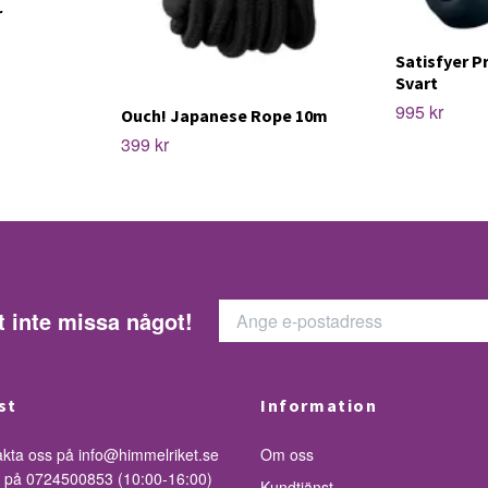
r
Satisfyer P
Svart
995 kr
Ouch! Japanese Rope 10m
399 kr
t inte missa något!
st
Information
akta oss på
info@himmelriket.se
Om oss
ss på 0724500853 (10:00-16:00)
Kundtjänst