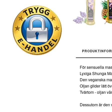
PRODUKTINFOR
För sensuella ma
Lyxiga Shunga Mas
Den veganska mass
Oljan glider lätt 
Tvärtom - oljan vå
Dessutom är den v