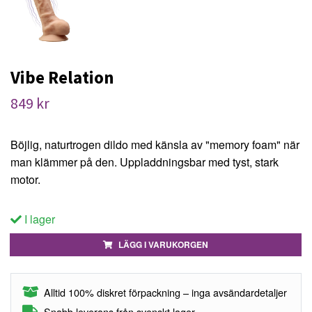
Vibe Relation
849 kr
Böjlig, naturtrogen dildo med känsla av "memory foam" när
man klämmer på den. Uppladdningsbar med tyst, stark
motor.
I lager
LÄGG I VARUKORGEN
Alltid 100% diskret förpackning – inga avsändardetaljer
Snabb leverans från svenskt lager