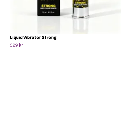
Liquid Vibrator Strong
329 kr
S
2