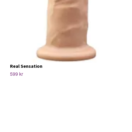
M
Real Sensation
1
599 kr