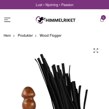
Lust • Njutning • Passion
0
Hem
Produkter
Wood Flogger