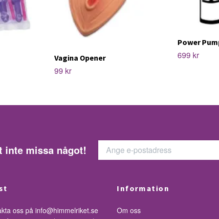
Power Pum
699 kr
Vagina Opener
99 kr
t inte missa något!
st
Information
akta oss på
info@himmelriket.se
Om oss