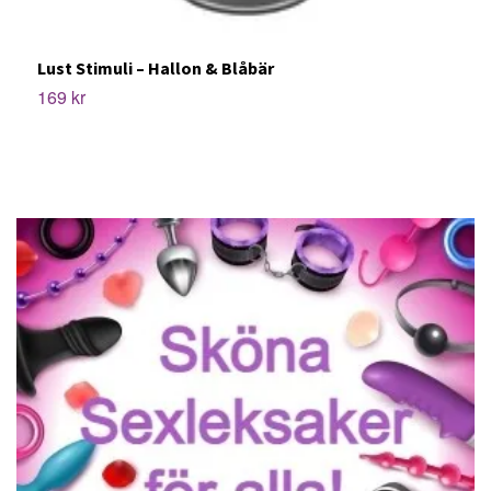
Lust Stimuli – Hallon & Blåbär
V
169 kr
3